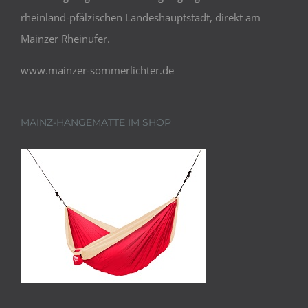
rheinland-pfälzischen Landeshauptstadt, direkt am
Mainzer Rheinufer.
www.mainzer-sommerlichter.de
MAINZ-HÄNGEMATTE IM SHOP