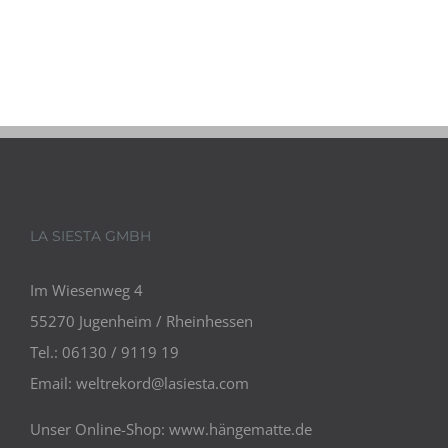
LA SIESTA GMBH
Im Wiesenweg 4
55270 Jugenheim / Rheinhessen
Tel.: 06130 / 9119 19
Email:
weltrekord@lasiesta.com
Unser Online-Shop:
www.hängematte.de