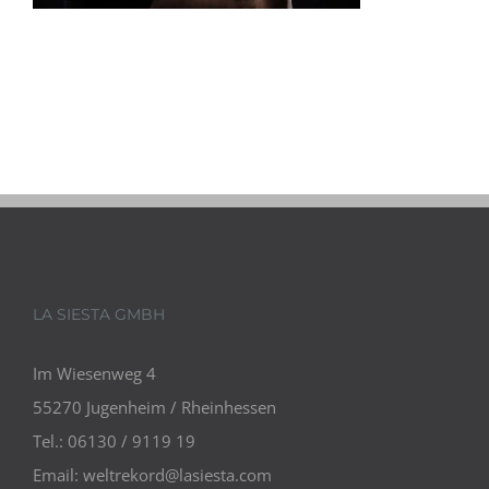
LA SIESTA GMBH
Im Wiesenweg 4
55270 Jugenheim / Rheinhessen
Tel.: 06130 / 9119 19
Email:
weltrekord@lasiesta.com