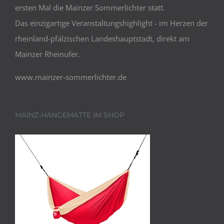
ersten Mal die Mainzer Sommerlichter statt.
Das einzigartige Veranstaltungshighlight - im Herzen der
rheinland-pfälzischen Landeshauptstadt, direkt am
Mainzer Rheinufer.
www.mainzer-sommerlichter.de
MAINZ-HÄNGEMATTE IM SHOP