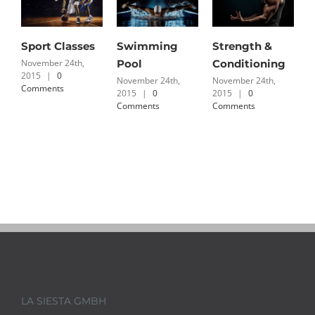
Sport Classes
Swimming
Strength &
P
November 24th,
Pool
Conditioning
2015
|
0
November 24th,
November 24th,
N
Comments
2015
|
0
2015
|
0
2
Comments
Comments
C
LA SIESTA GMBH