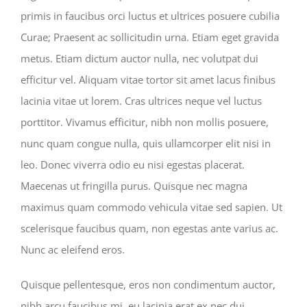
primis in faucibus orci luctus et ultrices posuere cubilia
Curae; Praesent ac sollicitudin urna. Etiam eget gravida
metus. Etiam dictum auctor nulla, nec volutpat dui
efficitur vel. Aliquam vitae tortor sit amet lacus finibus
lacinia vitae ut lorem. Cras ultrices neque vel luctus
porttitor. Vivamus efficitur, nibh non mollis posuere,
nunc quam congue nulla, quis ullamcorper elit nisi in
leo. Donec viverra odio eu nisi egestas placerat.
Maecenas ut fringilla purus. Quisque nec magna
maximus quam commodo vehicula vitae sed sapien. Ut
scelerisque faucibus quam, non egestas ante varius ac.
Nunc ac eleifend eros.
Quisque pellentesque, eros non condimentum auctor,
nibh arcu faucibus mi, eu lacinia erat ex nec dui.