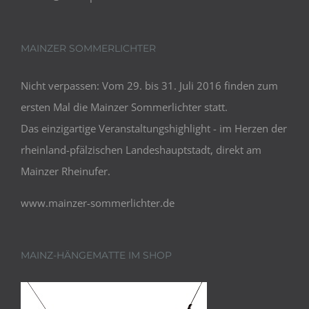
MAINZER SOMMERLICHTER
Nicht verpassen: Vom 29. bis 31. Juli 2016 finden zum
ersten Mal die Mainzer Sommerlichter statt.
Das einzigartige Veranstaltungshighlight - im Herzen der
rheinland-pfälzischen Landeshauptstadt, direkt am
Mainzer Rheinufer.
www.mainzer-sommerlichter.de
MAINZ-HÄNGEMATTE IM SHOP