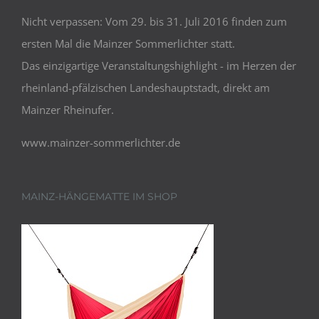
Nicht verpassen: Vom 29. bis 31. Juli 2016 finden zum
ersten Mal die Mainzer Sommerlichter statt.
Das einzigartige Veranstaltungshighlight - im Herzen der
rheinland-pfälzischen Landeshauptstadt, direkt am
Mainzer Rheinufer.
www.mainzer-sommerlichter.de
MAINZ-HÄNGEMATTE IM SHOP